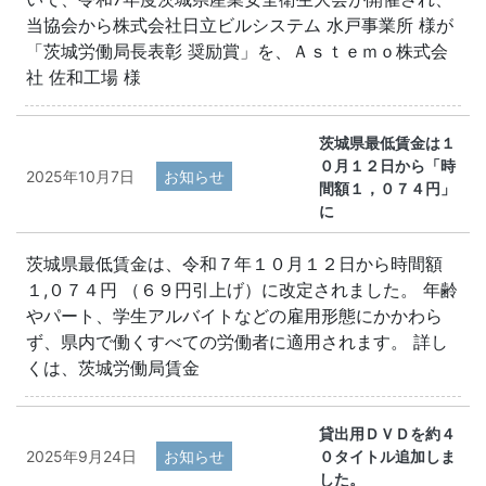
当協会から株式会社日立ビルシステム 水戸事業所 様が
「茨城労働局長表彰 奨励賞」を、Ａｓｔｅｍｏ株式会
社 佐和工場 様
茨城県最低賃金は１
０月１２日から「時
2025年10月7日
お知らせ
間額１，０７４円」
に
茨城県最低賃金は、令和７年１０月１２日から時間額
１,０７４円 （６９円引上げ）に改定されました。 年齢
やパート、学生アルバイトなどの雇用形態にかかわら
ず、県内で働くすべての労働者に適用されます。 詳し
くは、茨城労働局賃金
貸出用ＤＶＤを約４
2025年9月24日
お知らせ
０タイトル追加しま
した。