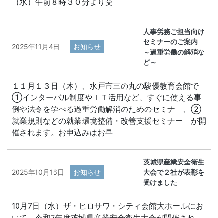
（水）午前８時３０分より受
人事労務ご担当向け
セミナーのご案内
2025年11月4日
お知らせ
～過重労働の解消な
ど～
１１月１３日（木）、水戸市三の丸の駿優教育会館で
①インターバル制度やＩＴ活用など、すぐに使える事
例や法令を学べる過重労働解消のためのセミナー、②
就業規則などの就業環境整備・改善支援セミナー が開
催されます。お申込みはお早
茨城県産業安全衛生
2025年10月16日
お知らせ
大会で２社が表彰を
受けました
10月7日（水）ザ・ヒロサワ・シティ会館大ホールにお
いて、令和7年度茨城県産業安全衛生大会が開催され、