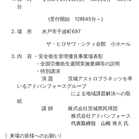
分
(受付開始 12時45分～)
場 所 水戸市千波町697
.
ザ・ヒロサワ・シティ会館 小ホール
内 容 ・安全衛生管理優良事業場表彰
.
・全国労働衛生週間実施要綱等の説明
.
.
・特別講演
.
演 題 茨城アストロプラネッツを率
いるアドバンフォースグループ
.
による地域課題解決への取
組
.
講 師 株式会社茨城県民球団
.
株式会社アドバンフォース
.
代表取締役 山根
将大 氏
〖来場の皆様へのお願い〗